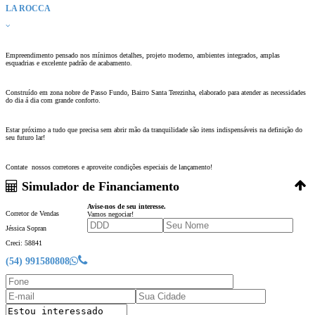
LA ROCCA
Empreendimento pensado nos mínimos detalhes, projeto moderno, ambientes integrados, amplas
esquadrias e excelente padrão de acabamento.
Construído em zona nobre de Passo Fundo, Bairro Santa Terezinha, elaborado para atender as necessidades
do dia á dia com grande conforto.
Estar próximo a tudo que precisa sem abrir mão da tranquilidade são itens indispensáveis na definição do
seu futuro lar!
Contate nossos corretores e aproveite condições especiais de lançamento!
Simulador de Financiamento
Avise-nos de seu interesse.
Corretor de Vendas
Vamos negociar!
Jéssica Sopran
Creci: 58841
(54) 991580808