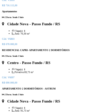
Cód. V5995
R$ 716.115,00
Apartamentos
2 Dorm. Sendo 1 Suíte
Cidade Nova
- Passo Fundo / RS
Vaga(s):
1
Área:
70,30 m²
Cód. V6803
R$ 678.000,00
RESIDENCIAL CAPRI- APARTAMENTO 2 DORMITÓRIOS
2 Dorm. Sendo 1 Suíte
Centro
- Passo Fundo / RS
Vaga(s):
1
Privativa:
69,73 m²
Cód. V6097
R$ 690.000,00
APARTAMENTO 2 DORMITÓRIOS - ASTRUM
2 Dorm. Sendo 1 Suíte
Cidade Nova
- Passo Fundo / RS
Vaga(s):
1
Área:
91,73 m²