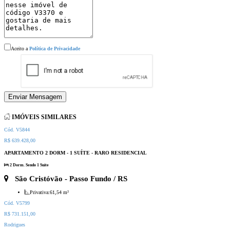
Aceito a
Política de Privacidade
Enviar Mensagem
IMÓVEIS SIMILARES
Cód. V5844
R$ 639.428,00
APARTAMENTO 2 DORM - 1 SUÍTE - RARO RESIDENCIAL
2 Dorm. Sendo 1 Suíte
São Cristóvão
- Passo Fundo / RS
Privativa:
61,54 m²
Cód. V5799
R$ 731.151,00
Rodrigues