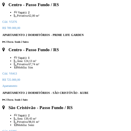
Centro
- Passo Fundo / RS
Vaga(s):
2
Privativa:
62,00 m²
Cód. V5376
R$ 789.000,00
APARTAMENTO 2 DORMITÓRIOS - PRIME LIFE GARDEN
2 Dorm. Sendo 2 Suítes
Centro
- Passo Fundo / RS
Vaga(s):
1
Área:
124,13 m²
Privativa:
67,74 m²
Mobília:
Sim
Cód. V6413
R$ 725.000,00
Apartamento
APARTAMENTO 2 DORMITÓRIOS - SÃO CRISTÓVÃO - KUBE
2 Dorm. Sendo 1 Suíte
São Cristóvão
- Passo Fundo / RS
Vaga(s):
2
Área:
139,43 m²
Privativa:
98,01 m²
Mobília:
Semi