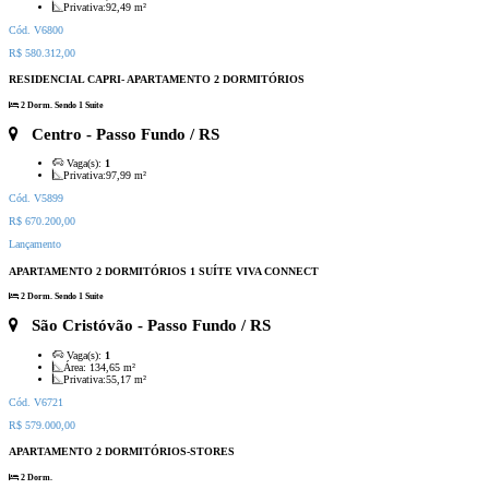
Privativa:
92,49 m²
Cód. V6800
R$ 580.312,00
RESIDENCIAL CAPRI- APARTAMENTO 2 DORMITÓRIOS
2 Dorm. Sendo 1 Suíte
Centro
- Passo Fundo / RS
Vaga(s):
1
Privativa:
97,99 m²
Cód. V5899
R$ 670.200,00
Lançamento
APARTAMENTO 2 DORMITÓRIOS 1 SUÍTE VIVA CONNECT
2 Dorm. Sendo 1 Suíte
São Cristóvão
- Passo Fundo / RS
Vaga(s):
1
Área:
134,65 m²
Privativa:
55,17 m²
Cód. V6721
R$ 579.000,00
APARTAMENTO 2 DORMITÓRIOS-STORES
2 Dorm.