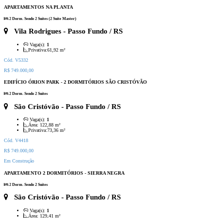
APARTAMENTOS NA PLANTA
2 Dorm. Sendo 2 Suítes (2 Suíte Master)
Vila Rodrigues
- Passo Fundo / RS
Vaga(s):
1
Privativa:
61,92 m²
Cód. V5332
R$ 749.000,00
EDIFÍCIO ÓRION PARK - 2 DORMITÓRIOS SÃO CRISTÓVÃO
2 Dorm. Sendo 2 Suítes
São Cristóvão
- Passo Fundo / RS
Vaga(s):
1
Área:
122,88 m²
Privativa:
73,36 m²
Cód. V4418
R$ 749.000,00
Em Construção
APARTAMENTO 2 DORMITÓRIOS - SIERRA NEGRA
2 Dorm. Sendo 2 Suítes
São Cristóvão
- Passo Fundo / RS
Vaga(s):
1
Área:
129,41 m²