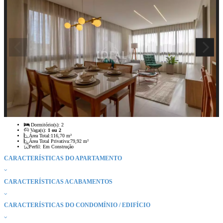
Dormitório(s):
2
Vaga(s):
1 ou 2
Área Total:
116,70 m²
Área Total Privativa:
79,92 m²
Perfil:
Em Construção
CARACTERÍSTICAS DO APARTAMENTO
CARACTERÍSTICAS ACABAMENTOS
CARACTERÍSTICAS DO CONDOMÍNIO / EDIFÍCIO