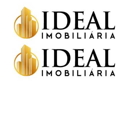
X
Leticia Feyh
X
Corretor de Vendas
(54) 99686.3617
Olá! Informe seu nome e fone para iniciarmos o atend
imento.
09:42