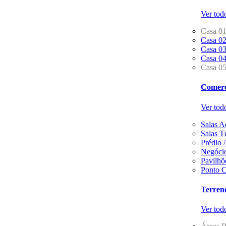
Ver tod
Casa 0
Casa 0
Casa 0
Casa 0
Casa 0
Comerc
Ver tod
Salas A
Salas T
Prédio 
Negócio
Pavilhõ
Ponto C
Terren
Ver tod