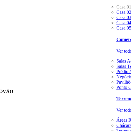
Casa 0
Casa 0
Casa 0
Casa 0
Casa 0
Comerc
Ver tod
Salas A
Salas T
Prédio 
Negócio
Pavilhõ
Ponto C
TÓVÃO
Terren
Ver tod
Áreas R
Chácaras
Terreno