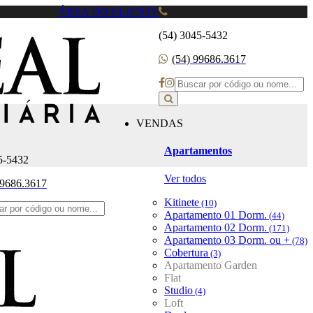
ÁREA DO CLIENTE
(54) 3045-5432
(54) 99686.3617
VENDAS
Apartamentos
5-5432
Ver todos
99686.3617
Kitinete
(10)
Apartamento 01 Dorm.
(44)
Apartamento 02 Dorm.
(171)
Apartamento 03 Dorm. ou +
(78)
Cobertura
(3)
Apartamento Garden
Flat
Studio
(4)
Loft