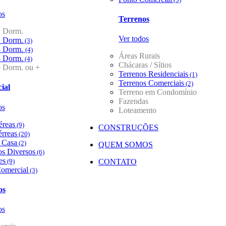
os
Terrenos
1 Dorm.
Ver todos
2 Dorm.
(3)
3 Dorm.
(4)
Áreas Rurais
4 Dorm.
(4)
Chácaras / Sítios
5 Dorm. ou +
Terrenos Residenciais
(1)
Terrenos Comerciais
(2)
ial
Terreno em Condomínio
Fazendas
os
Loteamento
éreas
(9)
CONSTRUÇÕES
érreas
(20)
/ Casa
(2)
QUEM SOMOS
s Diversos
(6)
es
(9)
CONTATO
omercial
(3)
os
os