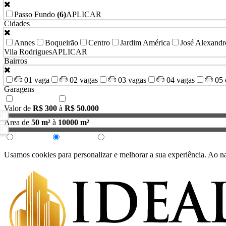
Passo Fundo
(6)
APLICAR
Cidades
Annes
Boqueirão
Centro
Jardim América
José Alexandr
Vila Rodrigues
APLICAR
Bairros
01 vaga
02 vagas
03 vagas
04 vagas
05 
Garagens
Mobiliado
Semimobiliado
Valor de
R$ 300
à
R$ 50.000
Área de
50 m²
à
10000 m²
Menor Valor
Maior Valor
Últimos Publicados
Usamos cookies para personalizar e melhorar a sua experiência. Ao n