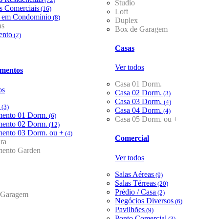
Studio
s Comerciais
(16)
Loft
o em Condomínio
(8)
Duplex
as
Box de Garagem
ento
(2)
Casas
Ver todos
mentos
Casa 01 Dorm.
os
Casa 02 Dorm.
(3)
Casa 03 Dorm.
(4)
(3)
Casa 04 Dorm.
(4)
mento 01 Dorm.
(6)
Casa 05 Dorm. ou +
mento 02 Dorm.
(12)
mento 03 Dorm. ou +
(4)
Comercial
ra
mento Garden
Ver todos
Salas Aéreas
(9)
Salas Térreas
(20)
Prédio / Casa
(2)
 Garagem
Negócios Diversos
(6)
Pavilhões
(9)
Ponto Comercial
(3)