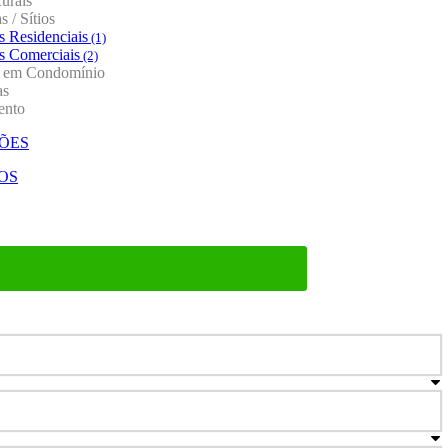
urais
 / Sítios
s Residenciais
(1)
s Comerciais
(2)
o em Condomínio
as
ento
ÕES
OS