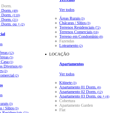
1 Dorm.
Ver todos
2 Dorm.
(49)
3 Dorm.
(110)
Áreas Rurais
(3)
4 Dorm.
(21)
Chácaras / Sítios
(3)
5 Dorm. ou +
(2)
Terrenos Residenciais
(72)
Terrenos Comerciais
(16)
ial
Terreno em Condomínio
(8)
Fazendas
os
Loteamento
(2)
éreas
(12)
LOCAÇÃO
érreas
(5)
/ Casa
(1)
Apartamentos
s Diversos
(6)
es
(2)
Ver todos
omercial
(2)
Kitinete
(3)
os
Apartamento 01 Dorm.
(6)
Apartamento 02 Dorm.
(12)
os
Apartamento 03 Dorm. ou +
(4)
Cobertura
urais
(3)
Apartamento Garden
 / Sítios
(3)
Flat
s Residenciais
(72)