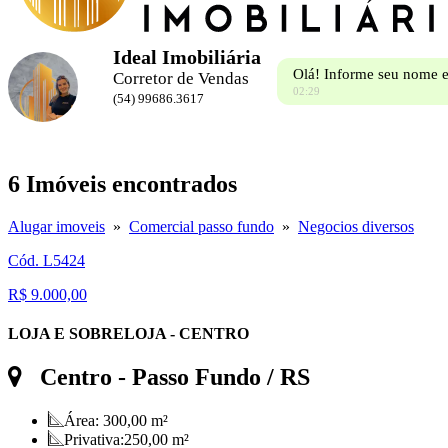
Ideal Imobiliária
Olá! Informe seu nome e
Corretor de Vendas
02:29
(54) 99686.3617
6 Imóveis encontrados
Alugar imoveis
»
Comercial passo fundo
»
Negocios diversos
Cód. L5424
R$ 9.000,00
LOJA E SOBRELOJA - CENTRO
Centro
- Passo Fundo / RS
Área:
300,00 m²
Privativa:
250,00 m²