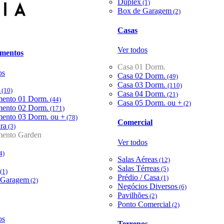
Duplex
(1)
Box de Garagem
(2)
Casas
Ver todos
mentos
Casa 01 Dorm.
os
Casa 02 Dorm.
(49)
Casa 03 Dorm.
(110)
(10)
Casa 04 Dorm.
(21)
mento 01 Dorm.
(44)
Casa 05 Dorm. ou +
(2)
mento 02 Dorm.
(171)
mento 03 Dorm. ou +
(78)
Comercial
ra
(3)
mento Garden
Ver todos
4)
Salas Aéreas
(12)
Salas Térreas
(5)
(1)
Prédio / Casa
(1)
 Garagem
(2)
Negócios Diversos
(6)
Pavilhões
(2)
Ponto Comercial
(2)
os
Terrenos