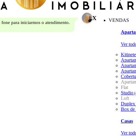
X
VENDAS
 fone para iniciarmos o atendimento.
Aparta
Ver tod
Kitinete
Aparta
Aparta
Aparta
Cobertu
Aparta
Flat
Studio
(
Loft
Duplex
Box de
Casas
Ver tod