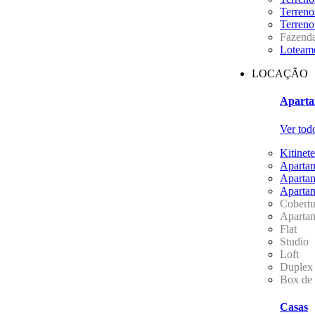
Terreno
Terren
Fazend
Loteam
LOCAÇÃO
Aparta
Ver tod
Kitinete
Aparta
Aparta
Aparta
Cobertu
Aparta
Flat
Studio
Loft
Duplex
Box de
Casas