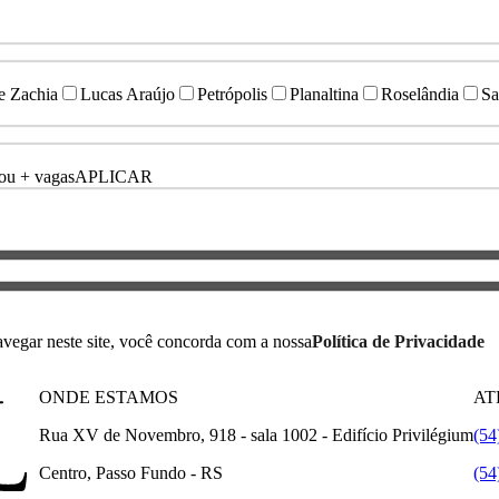
e Zachia
Lucas Araújo
Petrópolis
Planaltina
Roselândia
Sa
ou + vagas
APLICAR
avegar neste site, você concorda com a nossa
Política de Privacidade
ONDE ESTAMOS
AT
Rua XV de Novembro, 918 - sala 1002 - Edifício Privilégium
(54
Centro, Passo Fundo - RS
(54