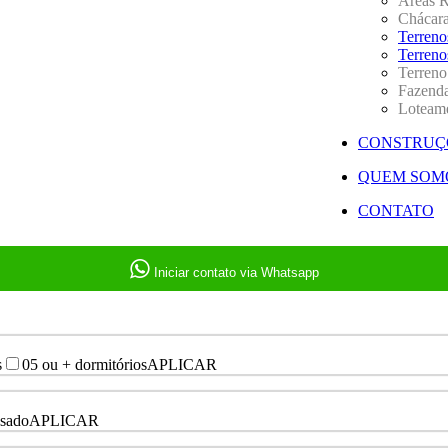
Áreas R
Chácaras
Terreno
Terreno
Terren
Fazend
Loteam
CONSTRUÇ
QUEM SOM
CONTATO
Iniciar contato via Whatsapp
s
05 ou + dormitórios
APLICAR
sado
APLICAR