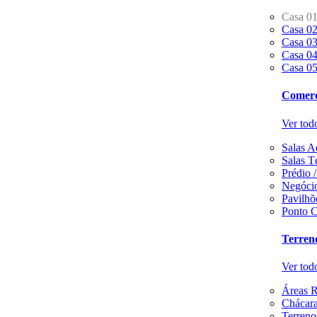
Casa 0
Casa 0
Casa 0
Casa 0
Casa 0
Comerc
Ver tod
Salas A
Salas T
Prédio 
Negócio
Pavilhõ
Ponto C
Terren
Ver tod
Áreas R
Chácaras
Terreno