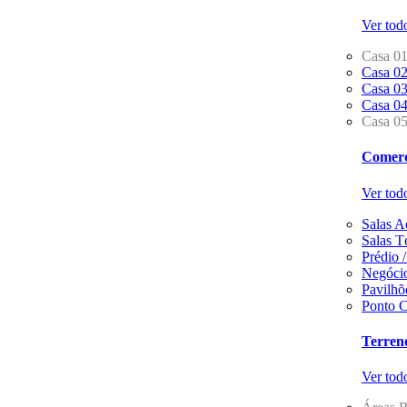
Ver tod
Casa 0
Casa 0
Casa 0
Casa 0
Casa 0
Comerc
Ver tod
Salas A
Salas T
Prédio 
Negócio
Pavilhõ
Ponto C
Terren
Ver tod