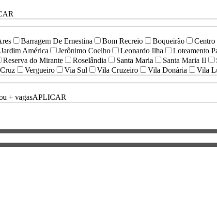
CAR
Ares
Barragem De Ernestina
Bom Recreio
Boqueirão
Centro
Jardim América
Jerônimo Coelho
Leonardo Ilha
Loteamento 
Reserva do Mirante
Roselândia
Santa Maria
Santa Maria II
 Cruz
Vergueiro
Via Sul
Vila Cruzeiro
Vila Donária
Vila L
ou + vagas
APLICAR