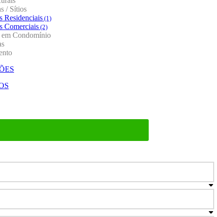
urais
 / Sítios
s Residenciais
(1)
s Comerciais
(2)
o em Condomínio
as
ento
ÕES
OS