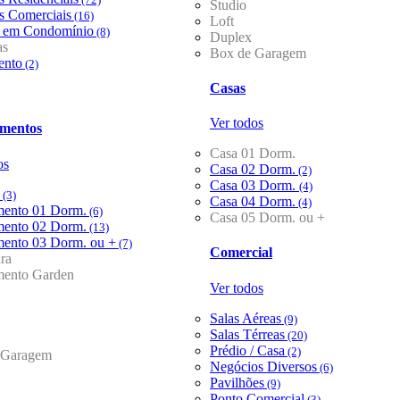
Studio
s Comerciais
(16)
Loft
o em Condomínio
(8)
Duplex
as
Box de Garagem
ento
(2)
Casas
Ver todos
mentos
Casa 01 Dorm.
os
Casa 02 Dorm.
(2)
Casa 03 Dorm.
(4)
(3)
Casa 04 Dorm.
(4)
mento 01 Dorm.
(6)
Casa 05 Dorm. ou +
mento 02 Dorm.
(13)
mento 03 Dorm. ou +
(7)
Comercial
ra
mento Garden
Ver todos
Salas Aéreas
(9)
Salas Térreas
(20)
Prédio / Casa
(2)
 Garagem
Negócios Diversos
(6)
Pavilhões
(9)
Ponto Comercial
(3)