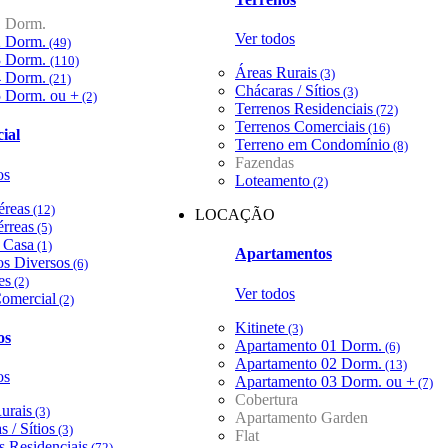
1 Dorm.
Ver todos
2 Dorm.
(49)
3 Dorm.
(110)
Áreas Rurais
(3)
4 Dorm.
(21)
Chácaras / Sítios
(3)
5 Dorm. ou +
(2)
Terrenos Residenciais
(72)
Terrenos Comerciais
(16)
ial
Terreno em Condomínio
(8)
Fazendas
os
Loteamento
(2)
éreas
(12)
LOCAÇÃO
érreas
(5)
/ Casa
(1)
Apartamentos
s Diversos
(6)
es
(2)
Ver todos
omercial
(2)
Kitinete
(3)
os
Apartamento 01 Dorm.
(6)
Apartamento 02 Dorm.
(13)
os
Apartamento 03 Dorm. ou +
(7)
Cobertura
urais
(3)
Apartamento Garden
 / Sítios
(3)
Flat
s Residenciais
(72)