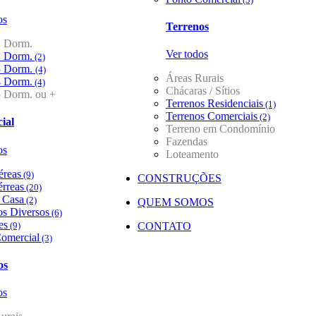
os
Terrenos
1 Dorm.
Ver todos
2 Dorm.
(2)
3 Dorm.
(4)
Áreas Rurais
4 Dorm.
(4)
Chácaras / Sítios
5 Dorm. ou +
Terrenos Residenciais
(1)
Terrenos Comerciais
(2)
ial
Terreno em Condomínio
Fazendas
os
Loteamento
éreas
(9)
CONSTRUÇÕES
érreas
(20)
/ Casa
(2)
QUEM SOMOS
s Diversos
(6)
es
(9)
CONTATO
omercial
(3)
os
os