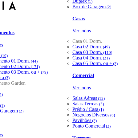
Duplex
(1)
Box de Garagem
(2)
Casas
Ver todos
mentos
Casa 01 Dorm.
os
Casa 02 Dorm.
(49)
Casa 03 Dorm.
(110)
(10)
Casa 04 Dorm.
(21)
mento 01 Dorm.
(44)
Casa 05 Dorm. ou +
(2)
mento 02 Dorm.
(171)
mento 03 Dorm. ou +
(79)
Comercial
ra
(3)
mento Garden
Ver todos
4)
Salas Aéreas
(12)
Salas Térreas
(5)
(1)
Prédio / Casa
(1)
 Garagem
(2)
Negócios Diversos
(6)
Pavilhões
(2)
Ponto Comercial
(2)
os
Terrenos