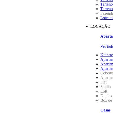
Terreno
Terren
Fazend
Loteam
LOCAÇÃO
Aparta
Ver tod
Kitinete
Aparta
Aparta
Aparta
Cobertu
Aparta
Flat
Studio
Loft
Duplex
Box de
Casas