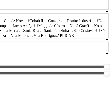
Cidade Nova
Cohab II
Cruzeiro
Distrito Industrial
Dom
Pampa
Lucas Araújo
Maggi de Césaro
Nenê Graeff
Nossa
Santa Marta
Santa Rita
Santa Terezinha
São Cristóvão
São
uiza
Vila Mattos
Vila Rodrigues
APLICAR