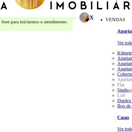
X
VENDAS
 fone para iniciarmos o atendimento.
Aparta
Ver tod
Kitinete
Aparta
Aparta
Aparta
Cobertu
Aparta
Flat
Studio
(
Loft
Duplex
Box de
Casas
Ver tod