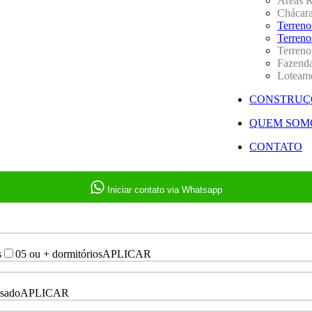
Áreas R
Chácaras
Terreno
Terreno
Terren
Fazend
Loteam
CONSTRUÇ
QUEM SOM
CONTATO
Iniciar contato via Whatsapp
s
05 ou + dormitórios
APLICAR
sado
APLICAR