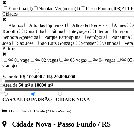
Ernestina
(1)
Nicolau Vergueiro
(1)
Passo Fundo
(108)
APLI
Cidades
Alamos
Alto das Figueiras I
Altos da Boa Vista
Annes
Rodolfo
Dona Júlia
Fátima
Integração
Interior
Interior
Senhora Aparecida
Parque Farroupilha
Petrópolis
Planaltina
João
São José
São Luiz Gonzaga
Schisler
Valinhos
Vera
Bairros
01 vaga
02 vagas
03 vagas
04 vagas
05 
Garagens
Mobiliado
Semimobiliado
Valor de
R$ 100.000
à
R$ 20.000.000
Área de
50 m²
à
10000 m²
Menor Valor
Maior Valor
Últimos Publicados
CASA ALTO PADRÃO - CIDADE NOVA
3 Dorm. Sendo 1 Suíte (2 Demi-Suítes)
Cidade Nova
- Passo Fundo / RS