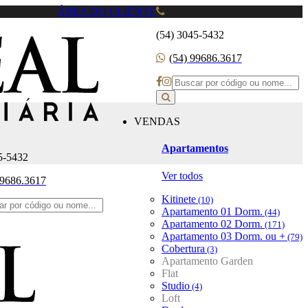
ÁREA DO CLIENTE
(54) 3045-5432
(54) 99686.3617
VENDAS
Apartamentos
5-5432
Ver todos
99686.3617
Kitinete
(10)
Apartamento 01 Dorm.
(44)
Apartamento 02 Dorm.
(171)
Apartamento 03 Dorm. ou +
(79)
Cobertura
(3)
Apartamento Garden
Flat
Studio
(4)
Loft